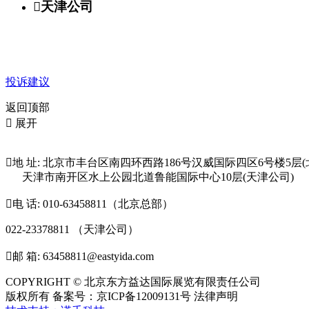

天津公司
投诉建议
返回顶部

展开

地 址: 北京市丰台区南四环西路186号汉威国际四区6号楼5层(
天津市南开区水上公园北道鲁能国际中心10层(天津公司)

电 话: 010-63458811（北京总部）
022-23378811 （天津公司）

邮 箱: 63458811@eastyida.com
COPYRIGHT © 北京东方益达国际展览有限责任公司
版权所有 备案号：京ICP备12009131号 法律声明