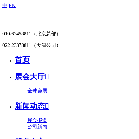
中
EN
010-63458811
（北京总部）
022-23378811
（天津公司）
首页
展会大厅

全球会展
新闻动态

展会报道
公司新闻