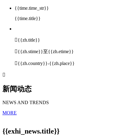
{{time.time_str}}
{{time.title}}

{{zh.title}}

{{zh.stime}}至{{zh.etime}}

{{zh.country}}-{{zh.place}}

新闻动态
NEWS AND TRENDS
MORE
{{exhi_news.title}}