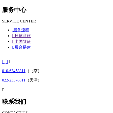
服务中心
SERVICE CENTER
服务流程


环球商旅

出国签证

展台搭建



010-63458811
（北京）
022-23378811
（天津）

联系我们
CONTACT US