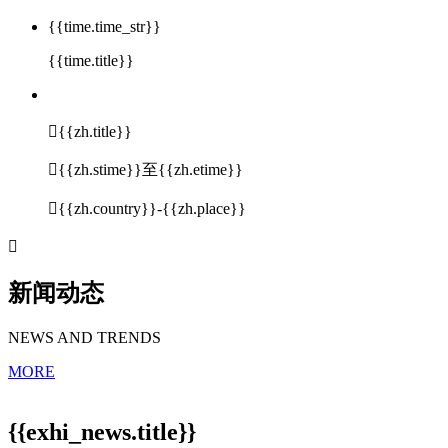
{{time.time_str}}
{{time.title}}

{{zh.title}}

{{zh.stime}}至{{zh.etime}}

{{zh.country}}-{{zh.place}}

新闻动态
NEWS AND TRENDS
MORE
{{exhi_news.title}}