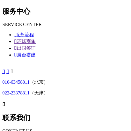
服务中心
SERVICE CENTER
服务流程


环球商旅

出国签证

展台搭建



010-63458811
（北京）
022-23378811
（天津）

联系我们
CONTACT US