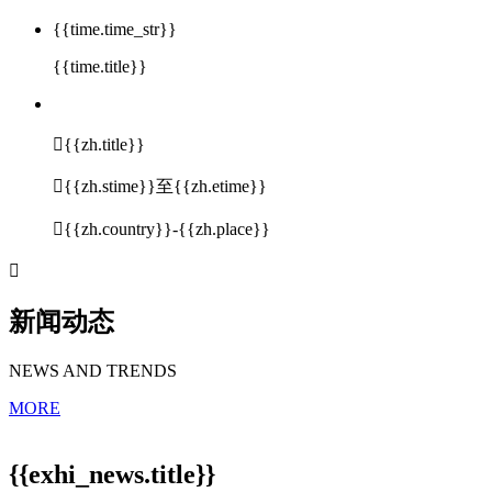
{{time.time_str}}
{{time.title}}

{{zh.title}}

{{zh.stime}}至{{zh.etime}}

{{zh.country}}-{{zh.place}}

新闻动态
NEWS AND TRENDS
MORE
{{exhi_news.title}}