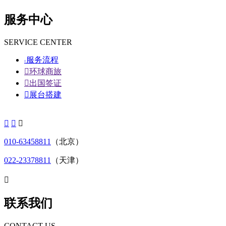
服务中心
SERVICE CENTER
服务流程


环球商旅

出国签证

展台搭建



010-63458811
（北京）
022-23378811
（天津）

联系我们
CONTACT US