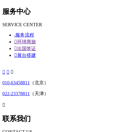
服务中心
SERVICE CENTER
服务流程


环球商旅

出国签证

展台搭建



010-63458811
（北京）
022-23378811
（天津）

联系我们
CONTACT US