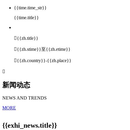
{{time.time_str}}
{{time.title}}

{{zh.title}}

{{zh.stime}}至{{zh.etime}}

{{zh.country}}-{{zh.place}}

新闻动态
NEWS AND TRENDS
MORE
{{exhi_news.title}}