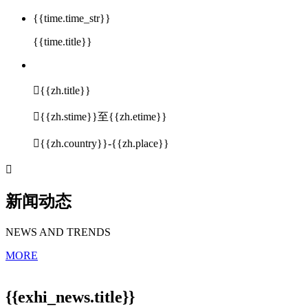
{{time.time_str}}
{{time.title}}

{{zh.title}}

{{zh.stime}}至{{zh.etime}}

{{zh.country}}-{{zh.place}}

新闻动态
NEWS AND TRENDS
MORE
{{exhi_news.title}}