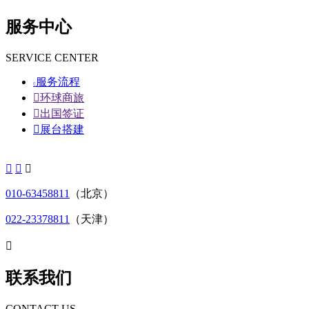
服务中心
SERVICE CENTER
服务流程


环球商旅

出国签证

展台搭建



010-63458811
（北京）
022-23378811
（天津）

联系我们
CONTACT US