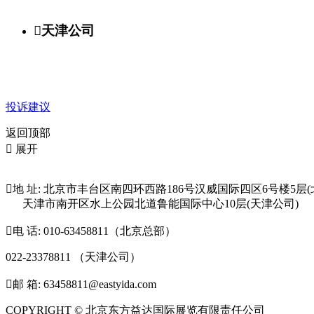

天津公司
投诉建议
返回顶部

展开

地 址: 北京市丰台区南四环西路186号汉威国际四区6号楼5层(
天津市南开区水上公园北道鲁能国际中心10层(天津公司)

电 话: 010-63458811（北京总部）
022-23378811 （天津公司）

邮 箱: 63458811@eastyida.com
COPYRIGHT © 北京东方益达国际展览有限责任公司