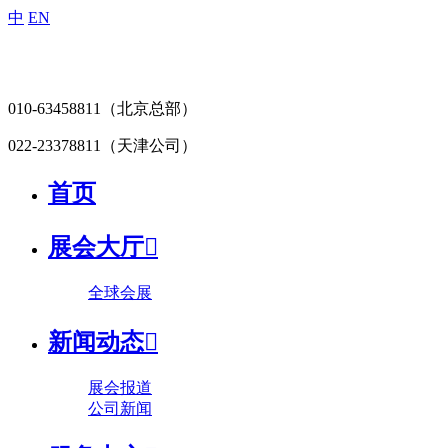
中
EN
010-63458811
（北京总部）
022-23378811
（天津公司）
首页
展会大厅

全球会展
新闻动态

展会报道
公司新闻