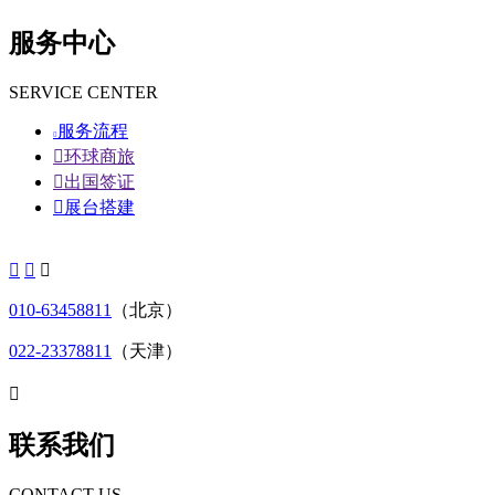
服务中心
SERVICE CENTER
服务流程


环球商旅

出国签证

展台搭建



010-63458811
（北京）
022-23378811
（天津）

联系我们
CONTACT US