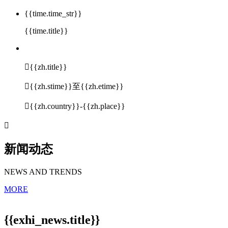
{{time.time_str}}
{{time.title}}

{{zh.title}}

{{zh.stime}}至{{zh.etime}}

{{zh.country}}-{{zh.place}}

新闻动态
NEWS AND TRENDS
MORE
{{exhi_news.title}}