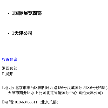

国际展览四部

天津公司
投诉建议
返回顶部

展开

地 址: 北京市丰台区南四环西路186号汉威国际四区6号楼5层(
天津市南开区水上公园北道鲁能国际中心10层(天津公司)

电 话: 010-63458811（北京总部）