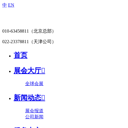
中
EN
010-63458811
（北京总部）
022-23378811
（天津公司）
首页
展会大厅

全球会展
新闻动态

展会报道
公司新闻