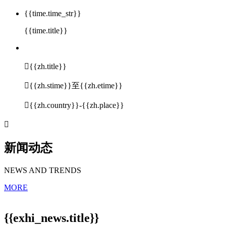
{{time.time_str}}
{{time.title}}

{{zh.title}}

{{zh.stime}}至{{zh.etime}}

{{zh.country}}-{{zh.place}}

新闻动态
NEWS AND TRENDS
MORE
{{exhi_news.title}}