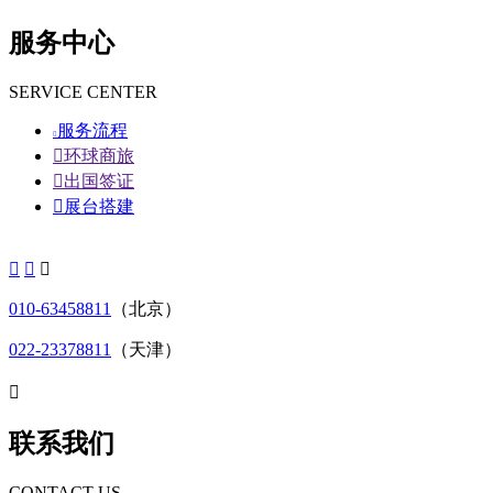
服务中心
SERVICE CENTER
服务流程


环球商旅

出国签证

展台搭建



010-63458811
（北京）
022-23378811
（天津）

联系我们
CONTACT US