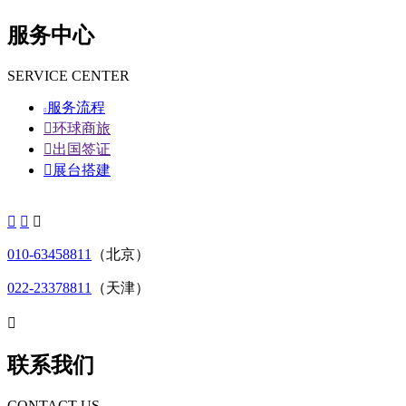
服务中心
SERVICE CENTER
服务流程


环球商旅

出国签证

展台搭建



010-63458811
（北京）
022-23378811
（天津）

联系我们
CONTACT US