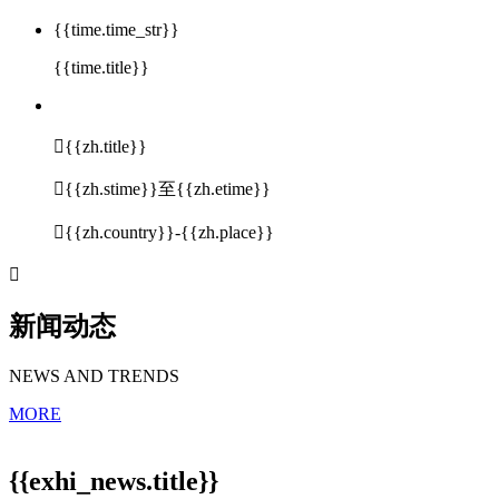
{{time.time_str}}
{{time.title}}

{{zh.title}}

{{zh.stime}}至{{zh.etime}}

{{zh.country}}-{{zh.place}}

新闻动态
NEWS AND TRENDS
MORE
{{exhi_news.title}}