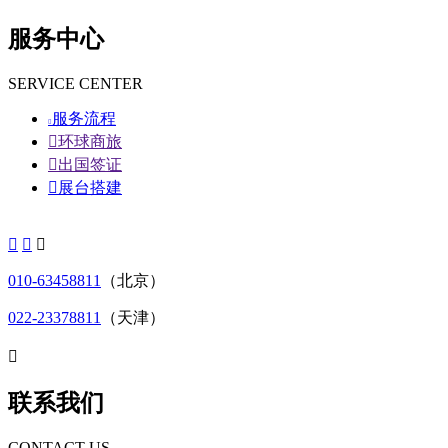
服务中心
SERVICE CENTER
服务流程


环球商旅

出国签证

展台搭建



010-63458811
（北京）
022-23378811
（天津）

联系我们
CONTACT US