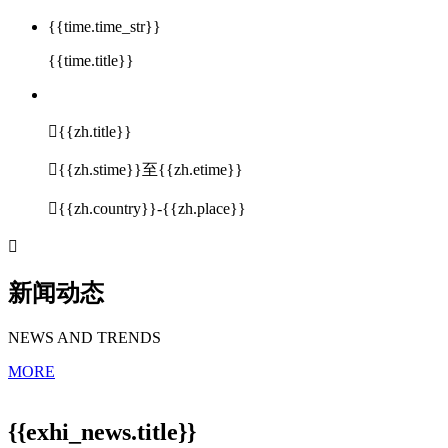
{{time.time_str}}
{{time.title}}

{{zh.title}}

{{zh.stime}}至{{zh.etime}}

{{zh.country}}-{{zh.place}}

新闻动态
NEWS AND TRENDS
MORE
{{exhi_news.title}}