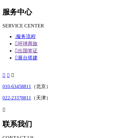
服务中心
SERVICE CENTER
服务流程


环球商旅

出国签证

展台搭建



010-63458811
（北京）
022-23378811
（天津）

联系我们
CONTACT US