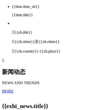
{{time.time_str}}
{{time.title}}

{{zh.title}}

{{zh.stime}}至{{zh.etime}}

{{zh.country}}-{{zh.place}}

新闻动态
NEWS AND TRENDS
MORE
{{exhi_news.title}}