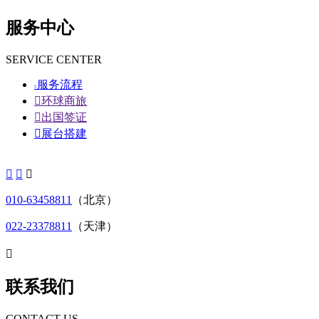
服务中心
SERVICE CENTER
服务流程


环球商旅

出国签证

展台搭建



010-63458811
（北京）
022-23378811
（天津）

联系我们
CONTACT US