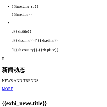
{{time.time_str}}
{{time.title}}

{{zh.title}}

{{zh.stime}}至{{zh.etime}}

{{zh.country}}-{{zh.place}}

新闻动态
NEWS AND TRENDS
MORE
{{exhi_news.title}}