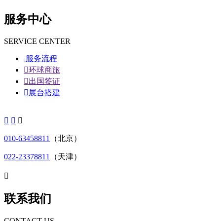
服务中心
SERVICE CENTER
服务流程


环球商旅

出国签证

展台搭建



010-63458811
（北京）
022-23378811
（天津）

联系我们
CONTACT US