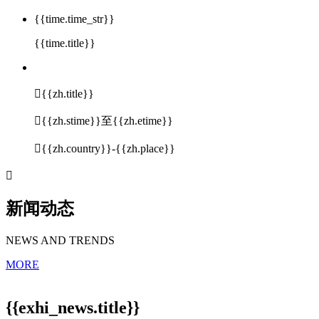
{{time.time_str}}
{{time.title}}

{{zh.title}}

{{zh.stime}}至{{zh.etime}}

{{zh.country}}-{{zh.place}}

新闻动态
NEWS AND TRENDS
MORE
{{exhi_news.title}}