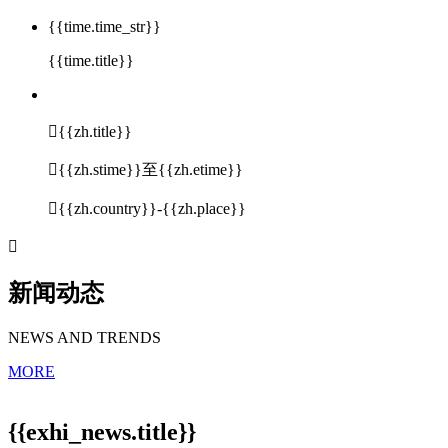
{{time.time_str}}
{{time.title}}

{{zh.title}}

{{zh.stime}}至{{zh.etime}}

{{zh.country}}-{{zh.place}}

新闻动态
NEWS AND TRENDS
MORE
{{exhi_news.title}}