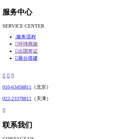
服务中心
SERVICE CENTER
服务流程


环球商旅

出国签证

展台搭建



010-63458811
（北京）
022-23378811
（天津）

联系我们
CONTACT US