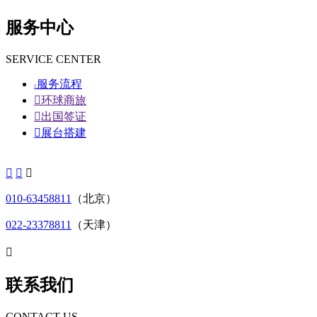
服务中心
SERVICE CENTER
服务流程


环球商旅

出国签证

展台搭建



010-63458811
（北京）
022-23378811
（天津）

联系我们
CONTACT US