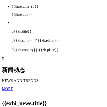
{{time.time_str}}
{{time.title}}

{{zh.title}}

{{zh.stime}}至{{zh.etime}}

{{zh.country}}-{{zh.place}}

新闻动态
NEWS AND TRENDS
MORE
{{exhi_news.title}}