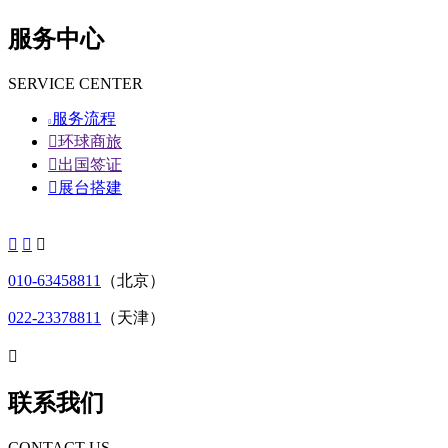
服务中心
SERVICE CENTER
服务流程


环球商旅

出国签证

展台搭建



010-63458811
（北京）
022-23378811
（天津）

联系我们
CONTACT US