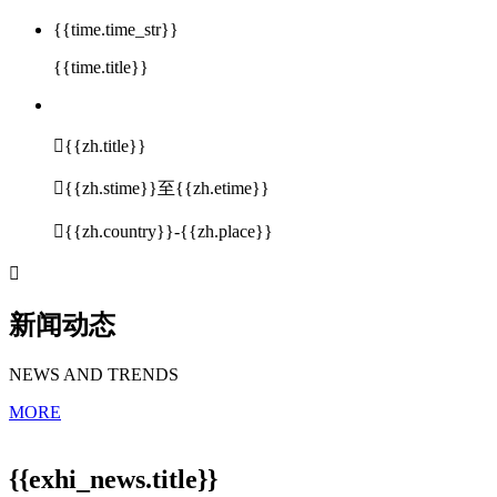
{{time.time_str}}
{{time.title}}

{{zh.title}}

{{zh.stime}}至{{zh.etime}}

{{zh.country}}-{{zh.place}}

新闻动态
NEWS AND TRENDS
MORE
{{exhi_news.title}}