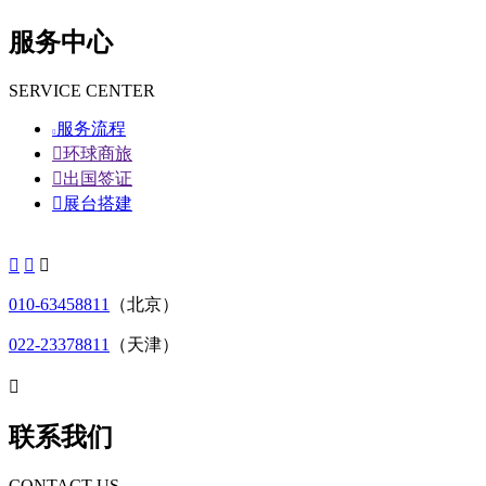
服务中心
SERVICE CENTER
服务流程


环球商旅

出国签证

展台搭建



010-63458811
（北京）
022-23378811
（天津）

联系我们
CONTACT US