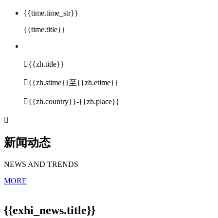
{{time.time_str}}
{{time.title}}

{{zh.title}}

{{zh.stime}}至{{zh.etime}}

{{zh.country}}-{{zh.place}}

新闻动态
NEWS AND TRENDS
MORE
{{exhi_news.title}}