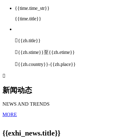
{{time.time_str}}
{{time.title}}

{{zh.title}}

{{zh.stime}}至{{zh.etime}}

{{zh.country}}-{{zh.place}}

新闻动态
NEWS AND TRENDS
MORE
{{exhi_news.title}}