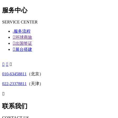
服务中心
SERVICE CENTER
服务流程


环球商旅

出国签证

展台搭建



010-63458811
（北京）
022-23378811
（天津）

联系我们
CONTACT US