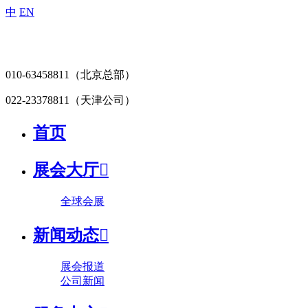
中
EN
010-63458811
（北京总部）
022-23378811
（天津公司）
首页
展会大厅

全球会展
新闻动态

展会报道
公司新闻