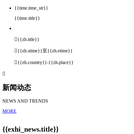
{{time.time_str}}
{{time.title}}

{{zh.title}}

{{zh.stime}}至{{zh.etime}}

{{zh.country}}-{{zh.place}}

新闻动态
NEWS AND TRENDS
MORE
{{exhi_news.title}}