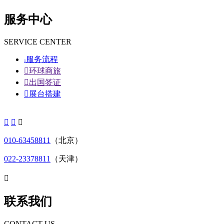
服务中心
SERVICE CENTER
服务流程


环球商旅

出国签证

展台搭建



010-63458811
（北京）
022-23378811
（天津）

联系我们
CONTACT US