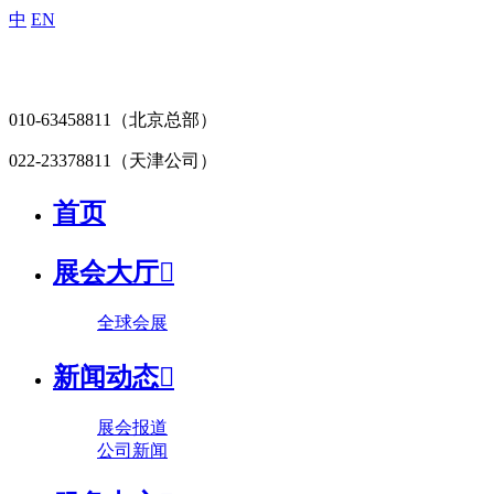
中
EN
010-63458811
（北京总部）
022-23378811
（天津公司）
首页
展会大厅

全球会展
新闻动态

展会报道
公司新闻