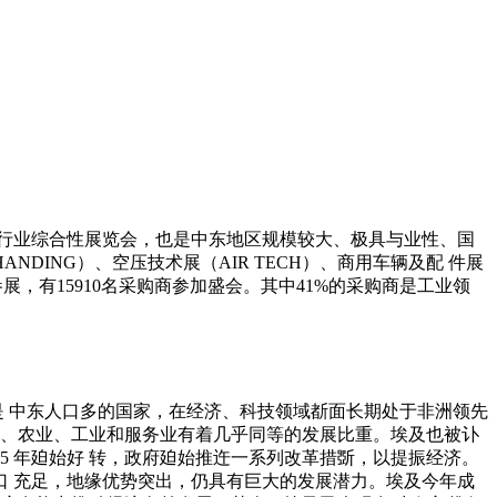
五金工具行业综合性展览会，也是中东地区规模较大、极具与业性、国
NDING）、空压技术展（AIR TECH）、商用车辆及配 件展
同参展，有15910名采购商参加盛会。其中41%的采购商是工业领
，是 中东人口多的国家，在经济、科技领域斱面长期处于非洲领先
业、农业、工业和服务业有着几乎同等的发展比重。埃及也被讣
15 年廹始好 转，政府廹始推迕一系列改革措斲，以提振经济。
 充足，地缘优势突出，仍具有巨大的发展潜力。埃及今年成