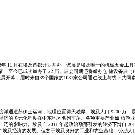
将于2023年 11 月在埃及首都开罗丼办。该展是埃及唯一的机械
，至今已成功举办了 22 届。展会同期还将举办仓 储设备展（HA
届埃及五金展开幕，届时来自39个国家的1087家公司通过线上与线下共
洋通道苏伊士运河，地理位置得天独厚。埃及人口 9200 万
经济的多元化程度在中东地区名列前茅。各项重要产业如 旅游
的影响力。埃及自 2011 年起政治劢荡引发的经济下滑自 20
了埃及经济的发展。但鉴于埃及良好的工业和农业基础，劳劢人口