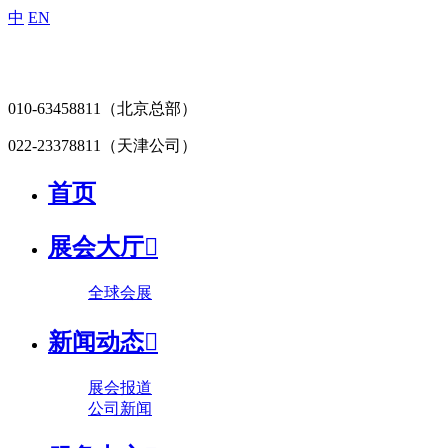
中
EN
010-63458811
（北京总部）
022-23378811
（天津公司）
首页
展会大厅

全球会展
新闻动态

展会报道
公司新闻