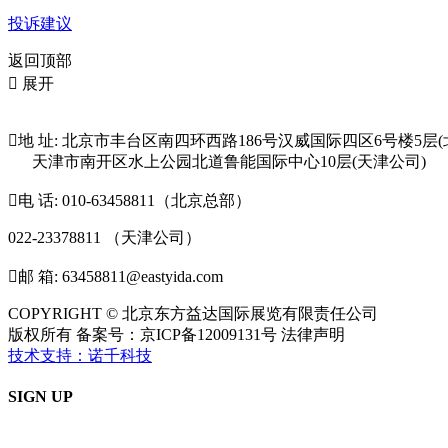
投诉建议
返回顶部

展开

地 址: 北京市丰台区南四环西路186号汉威国际四区6号楼5层(
天津市南开区水上公园北道鲁能国际中心10层(天津公司)

电 话: 010-63458811（北京总部）
022-23378811 （天津公司）

邮 箱: 63458811@eastyida.com
COPYRIGHT © 北京东方益达国际展览有限责任公司
版权所有 备案号：京ICP备12009131号 法律声明
技术支持：诺千科技
SIGN UP