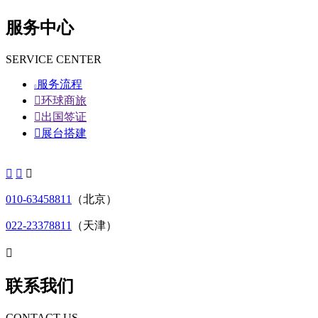
服务中心
SERVICE CENTER
服务流程


环球商旅

出国签证

展台搭建



010-63458811
（北京）
022-23378811
（天津）

联系我们
CONTACT US