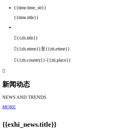
{{time.time_str}}
{{time.title}}

{{zh.title}}

{{zh.stime}}至{{zh.etime}}

{{zh.country}}-{{zh.place}}

新闻动态
NEWS AND TRENDS
MORE
{{exhi_news.title}}