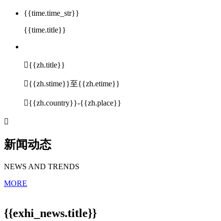
{{time.time_str}}
{{time.title}}

{{zh.title}}

{{zh.stime}}至{{zh.etime}}

{{zh.country}}-{{zh.place}}

新闻动态
NEWS AND TRENDS
MORE
{{exhi_news.title}}