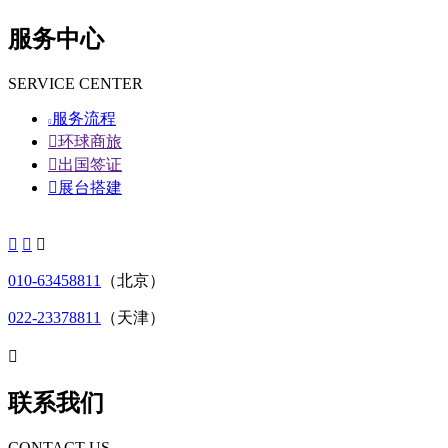
服务中心
SERVICE CENTER
服务流程


环球商旅

出国签证

展台搭建



010-63458811
（北京）
022-23378811
（天津）

联系我们
CONTACT US