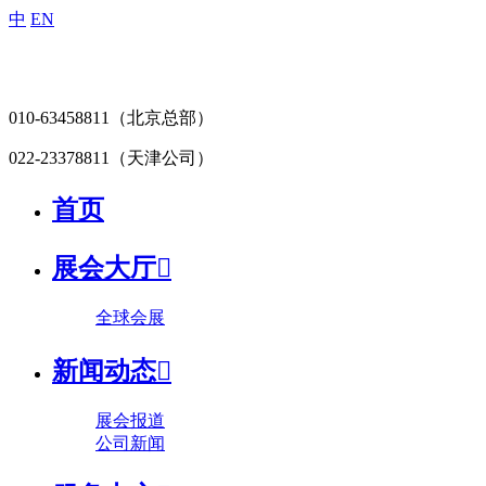
中
EN
010-63458811
（北京总部）
022-23378811
（天津公司）
首页
展会大厅

全球会展
新闻动态

展会报道
公司新闻