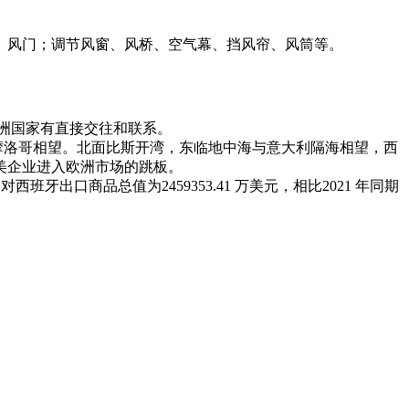
、风门；调节风窗、风桥、空气幕、挡风帘、风筒等。
欧洲国家有直接交往和联系。
摩洛哥相望。北面比斯开湾，东临地中海与意大利隔海相望，西
美企业进入欧洲市场的跳板。
西班牙出口商品总值为2459353.41 万美元，相比2021 年同期