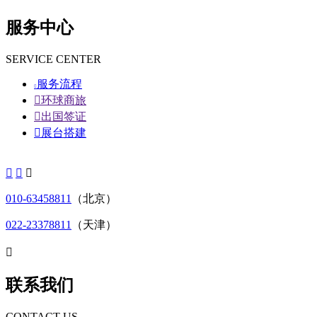
服务中心
SERVICE CENTER
服务流程


环球商旅

出国签证

展台搭建



010-63458811
（北京）
022-23378811
（天津）

联系我们
CONTACT US