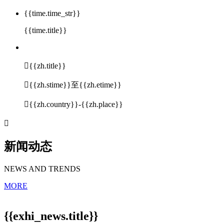
{{time.time_str}}
{{time.title}}

{{zh.title}}

{{zh.stime}}至{{zh.etime}}

{{zh.country}}-{{zh.place}}

新闻动态
NEWS AND TRENDS
MORE
{{exhi_news.title}}