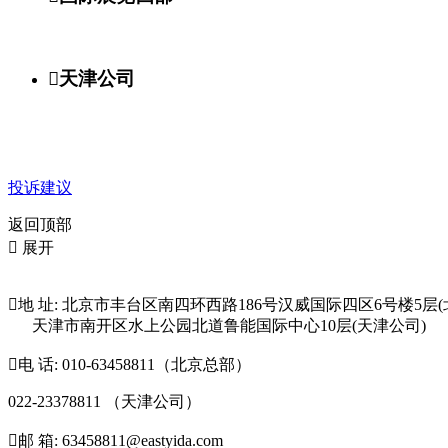

天津公司
投诉建议
返回顶部

展开

地 址: 北京市丰台区南四环西路186号汉威国际四区6号楼5层(
天津市南开区水上公园北道鲁能国际中心10层(天津公司)

电 话: 010-63458811（北京总部）
022-23378811 （天津公司）

邮 箱: 63458811@eastyida.com