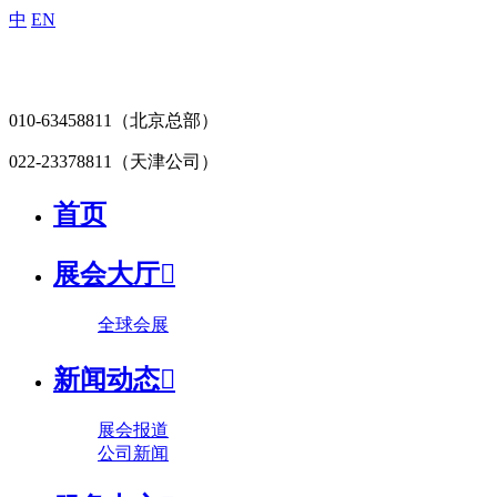
中
EN
010-63458811
（北京总部）
022-23378811
（天津公司）
首页
展会大厅

全球会展
新闻动态

展会报道
公司新闻