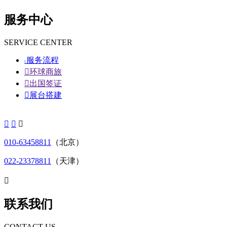
服务中心
SERVICE CENTER
服务流程


环球商旅

出国签证

展台搭建



010-63458811
（北京）
022-23378811
（天津）

联系我们
CONTACT US