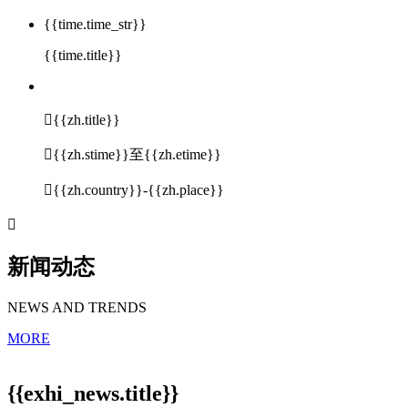
{{time.time_str}}
{{time.title}}

{{zh.title}}

{{zh.stime}}至{{zh.etime}}

{{zh.country}}-{{zh.place}}

新闻动态
NEWS AND TRENDS
MORE
{{exhi_news.title}}