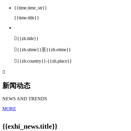
{{time.time_str}}
{{time.title}}

{{zh.title}}

{{zh.stime}}至{{zh.etime}}

{{zh.country}}-{{zh.place}}

新闻动态
NEWS AND TRENDS
MORE
{{exhi_news.title}}