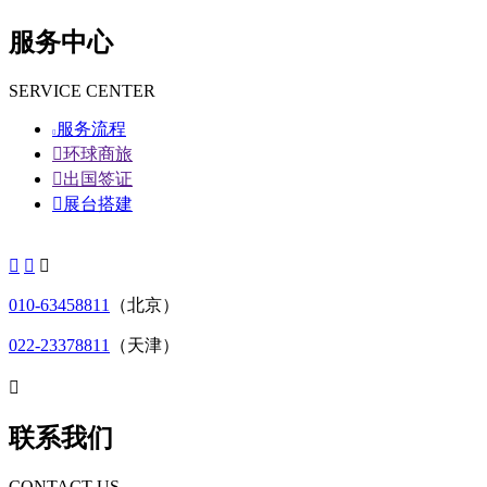
服务中心
SERVICE CENTER
服务流程


环球商旅

出国签证

展台搭建



010-63458811
（北京）
022-23378811
（天津）

联系我们
CONTACT US