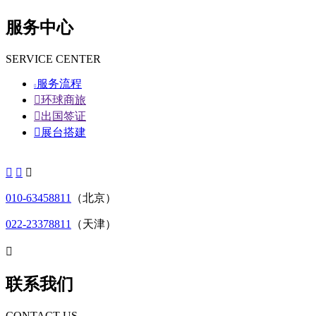
服务中心
SERVICE CENTER
服务流程


环球商旅

出国签证

展台搭建



010-63458811
（北京）
022-23378811
（天津）

联系我们
CONTACT US