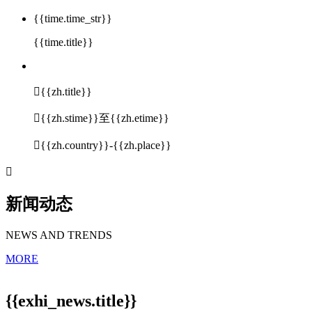
{{time.time_str}}
{{time.title}}

{{zh.title}}

{{zh.stime}}至{{zh.etime}}

{{zh.country}}-{{zh.place}}

新闻动态
NEWS AND TRENDS
MORE
{{exhi_news.title}}