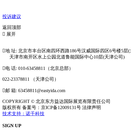
投诉建议
返回顶部

展开

地 址: 北京市丰台区南四环西路186号汉威国际四区6号楼5层(
天津市南开区水上公园北道鲁能国际中心10层(天津公司)

电 话: 010-63458811（北京总部）
022-23378811 （天津公司）

邮 箱: 63458811@eastyida.com
COPYRIGHT © 北京东方益达国际展览有限责任公司
版权所有 备案号：京ICP备12009131号 法律声明
技术支持：诺千科技
SIGN UP