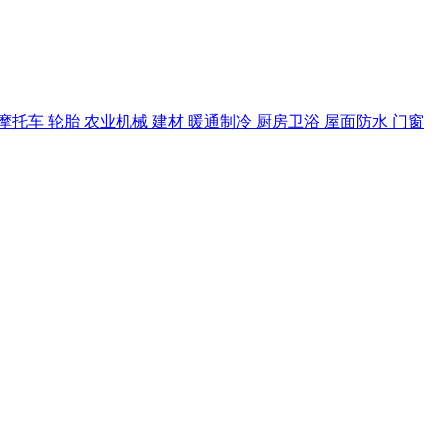
摩托车
轮胎
农业机械
建材
暖通制冷
厨房卫浴
屋面防水
门窗