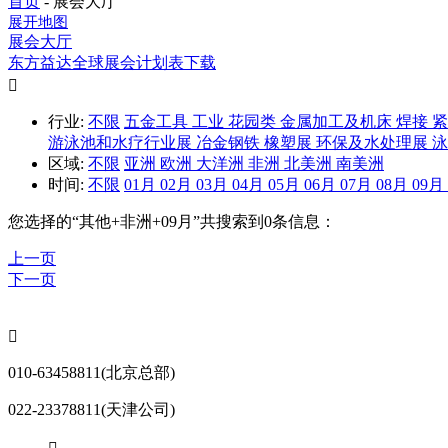
首页
-
展会大厅
展开地图
展会大厅
东方益达全球展会计划表下载

行业:
不限
五金工具
工业
花园类
金属加工及机床
焊接
游泳池和水疗行业展
冶金钢铁
橡塑展
环保及水处理展
区域:
不限
亚洲
欧洲
大洋洲
非洲
北美洲
南美洲
时间:
不限
01月
02月
03月
04月
05月
06月
07月
08月
09月
您选择的“
其他+非洲+09月
”共搜索到0条信息：
上一页
下一页

010-63458811(北京总部)
022-23378811(天津公司)