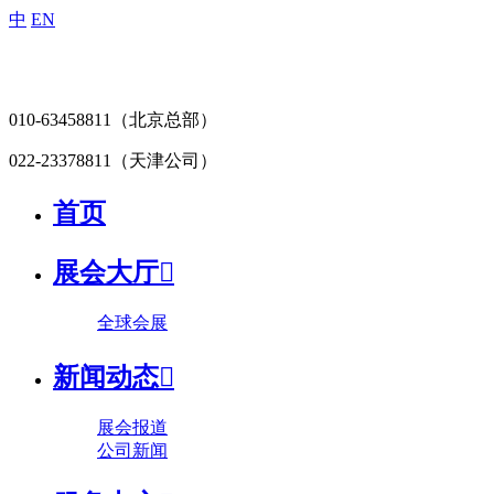
中
EN
010-63458811
（北京总部）
022-23378811
（天津公司）
首页
展会大厅

全球会展
新闻动态

展会报道
公司新闻