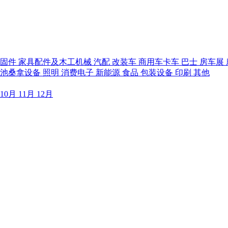
紧固件
家具配件及木工机械
汽配
改装车
商用车卡车
巴士
房车展
泳池桑拿设备
照明
消费电子
新能源
食品
包装设备
印刷
其他
10月
11月
12月