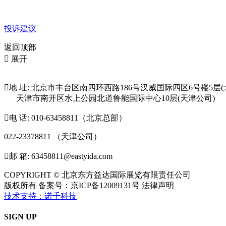
投诉建议
返回顶部

展开

地 址: 北京市丰台区南四环西路186号汉威国际四区6号楼5层(
天津市南开区水上公园北道鲁能国际中心10层(天津公司)

电 话: 010-63458811（北京总部）
022-23378811 （天津公司）

邮 箱: 63458811@eastyida.com
COPYRIGHT © 北京东方益达国际展览有限责任公司
版权所有 备案号：京ICP备12009131号 法律声明
技术支持：诺千科技
SIGN UP