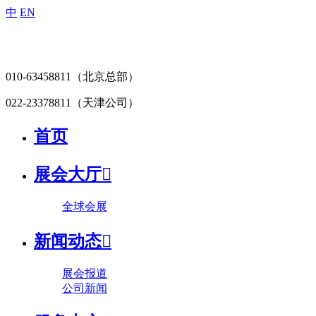
中
EN
010-63458811
（北京总部）
022-23378811
（天津公司）
首页
展会大厅

全球会展
新闻动态

展会报道
公司新闻