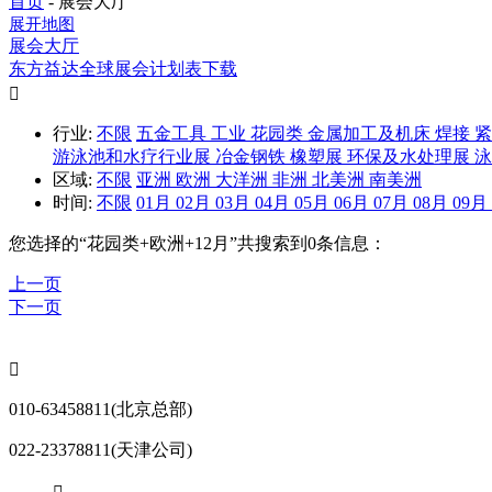
首页
-
展会大厅
展开地图
展会大厅
东方益达全球展会计划表下载

行业:
不限
五金工具
工业
花园类
金属加工及机床
焊接
游泳池和水疗行业展
冶金钢铁
橡塑展
环保及水处理展
区域:
不限
亚洲
欧洲
大洋洲
非洲
北美洲
南美洲
时间:
不限
01月
02月
03月
04月
05月
06月
07月
08月
09月
您选择的“
花园类+欧洲+12月
”共搜索到0条信息：
上一页
下一页

010-63458811(北京总部)
022-23378811(天津公司)