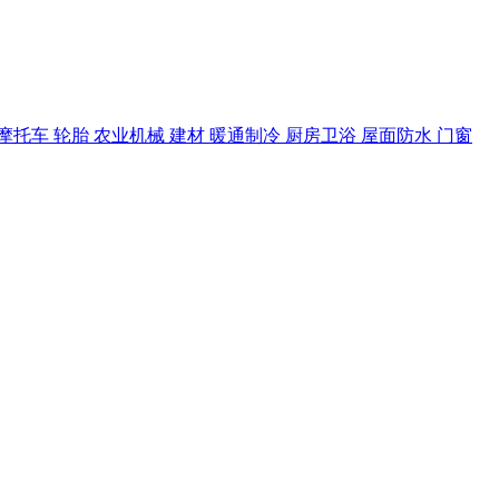
摩托车
轮胎
农业机械
建材
暖通制冷
厨房卫浴
屋面防水
门窗