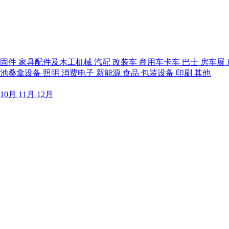
紧固件
家具配件及木工机械
汽配
改装车
商用车卡车
巴士
房车展
泳池桑拿设备
照明
消费电子
新能源
食品
包装设备
印刷
其他
10月
11月
12月