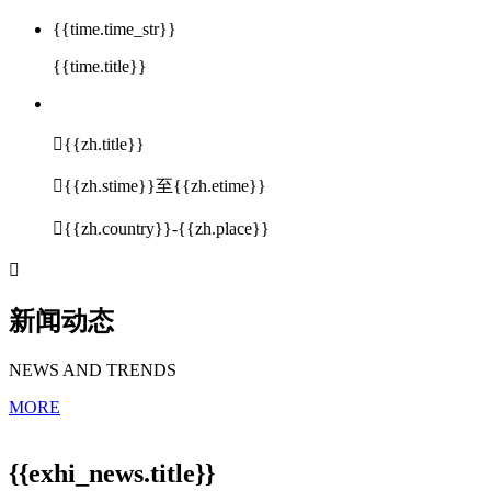
{{time.time_str}}
{{time.title}}

{{zh.title}}

{{zh.stime}}至{{zh.etime}}

{{zh.country}}-{{zh.place}}

新闻动态
NEWS AND TRENDS
MORE
{{exhi_news.title}}