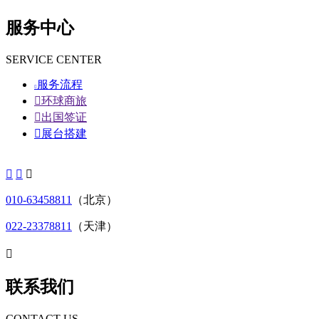
服务中心
SERVICE CENTER
服务流程


环球商旅

出国签证

展台搭建



010-63458811
（北京）
022-23378811
（天津）

联系我们
CONTACT US