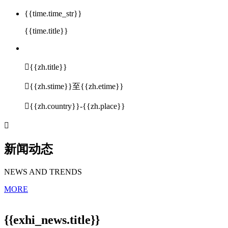
{{time.time_str}}
{{time.title}}

{{zh.title}}

{{zh.stime}}至{{zh.etime}}

{{zh.country}}-{{zh.place}}

新闻动态
NEWS AND TRENDS
MORE
{{exhi_news.title}}