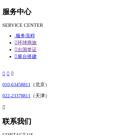
服务中心
SERVICE CENTER
服务流程


环球商旅

出国签证

展台搭建



010-63458811
（北京）
022-23378811
（天津）

联系我们
CONTACT US