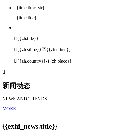
{{time.time_str}}
{{time.title}}

{{zh.title}}

{{zh.stime}}至{{zh.etime}}

{{zh.country}}-{{zh.place}}

新闻动态
NEWS AND TRENDS
MORE
{{exhi_news.title}}