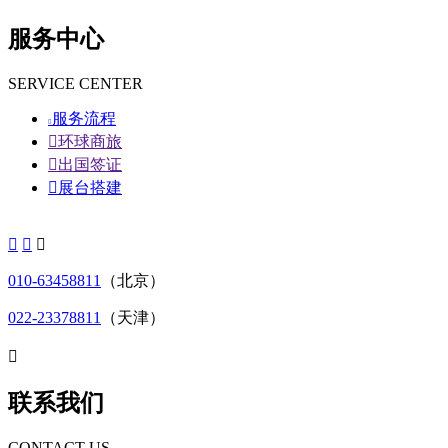
服务中心
SERVICE CENTER
服务流程


环球商旅

出国签证

展台搭建



010-63458811
（北京）
022-23378811
（天津）

联系我们
CONTACT US