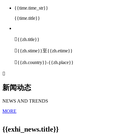
{{time.time_str}}
{{time.title}}

{{zh.title}}

{{zh.stime}}至{{zh.etime}}

{{zh.country}}-{{zh.place}}

新闻动态
NEWS AND TRENDS
MORE
{{exhi_news.title}}