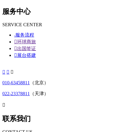
服务中心
SERVICE CENTER
服务流程


环球商旅

出国签证

展台搭建



010-63458811
（北京）
022-23378811
（天津）

联系我们
CONTACT US