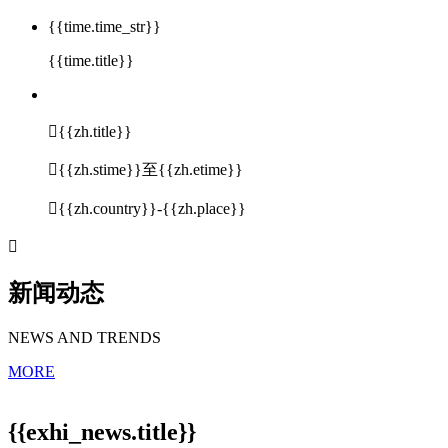
{{time.time_str}}
{{time.title}}

{{zh.title}}

{{zh.stime}}至{{zh.etime}}

{{zh.country}}-{{zh.place}}

新闻动态
NEWS AND TRENDS
MORE
{{exhi_news.title}}