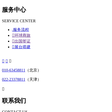
服务中心
SERVICE CENTER
服务流程


环球商旅

出国签证

展台搭建



010-63458811
（北京）
022-23378811
（天津）

联系我们
CONTACT US