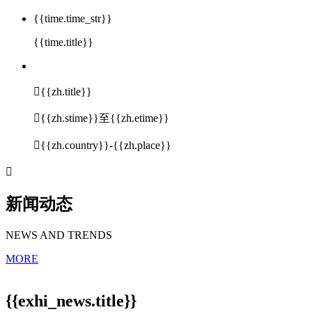
{{time.time_str}}
{{time.title}}

{{zh.title}}

{{zh.stime}}至{{zh.etime}}

{{zh.country}}-{{zh.place}}

新闻动态
NEWS AND TRENDS
MORE
{{exhi_news.title}}