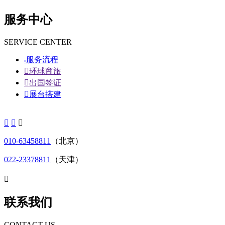
服务中心
SERVICE CENTER
服务流程


环球商旅

出国签证

展台搭建



010-63458811
（北京）
022-23378811
（天津）

联系我们
CONTACT US