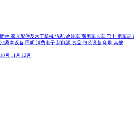
紧固件
家具配件及木工机械
汽配
改装车
商用车卡车
巴士
房车展
泳池桑拿设备
照明
消费电子
新能源
食品
包装设备
印刷
其他
10月
11月
12月