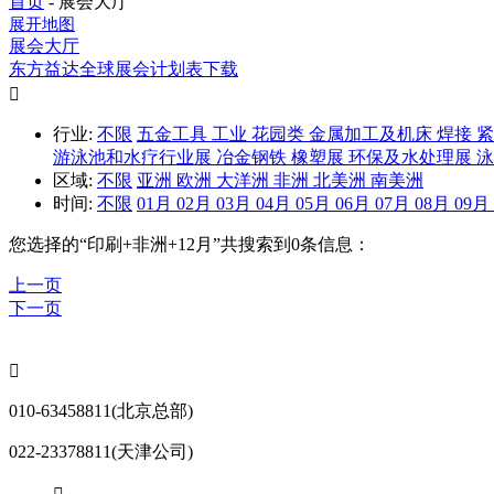
首页
-
展会大厅
展开地图
展会大厅
东方益达全球展会计划表下载

行业:
不限
五金工具
工业
花园类
金属加工及机床
焊接
游泳池和水疗行业展
冶金钢铁
橡塑展
环保及水处理展
区域:
不限
亚洲
欧洲
大洋洲
非洲
北美洲
南美洲
时间:
不限
01月
02月
03月
04月
05月
06月
07月
08月
09月
您选择的“
印刷+非洲+12月
”共搜索到0条信息：
上一页
下一页

010-63458811(北京总部)
022-23378811(天津公司)