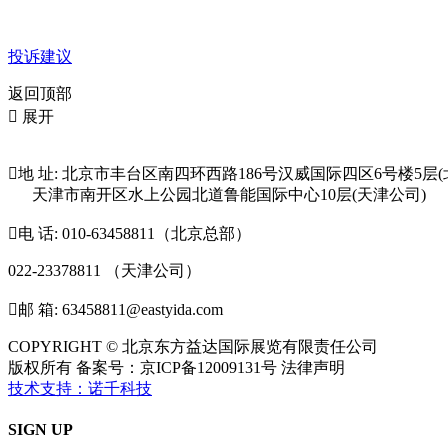
投诉建议
返回顶部

展开

地 址: 北京市丰台区南四环西路186号汉威国际四区6号楼5层(
天津市南开区水上公园北道鲁能国际中心10层(天津公司)

电 话: 010-63458811（北京总部）
022-23378811 （天津公司）

邮 箱: 63458811@eastyida.com
COPYRIGHT © 北京东方益达国际展览有限责任公司
版权所有 备案号：京ICP备12009131号 法律声明
技术支持：诺千科技
SIGN UP