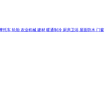
摩托车
轮胎
农业机械
建材
暖通制冷
厨房卫浴
屋面防水
门窗