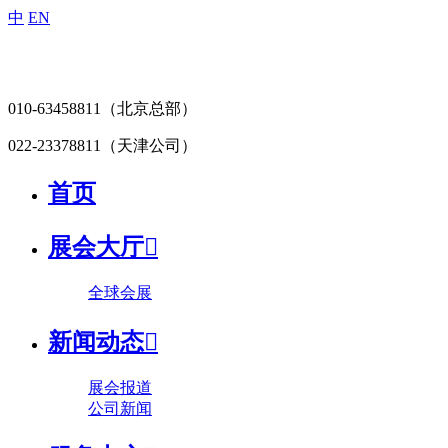
中
EN
010-63458811
（北京总部）
022-23378811
（天津公司）
首页
展会大厅

全球会展
新闻动态

展会报道
公司新闻