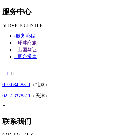
服务中心
SERVICE CENTER
服务流程


环球商旅

出国签证

展台搭建



010-63458811
（北京）
022-23378811
（天津）

联系我们
CONTACT US