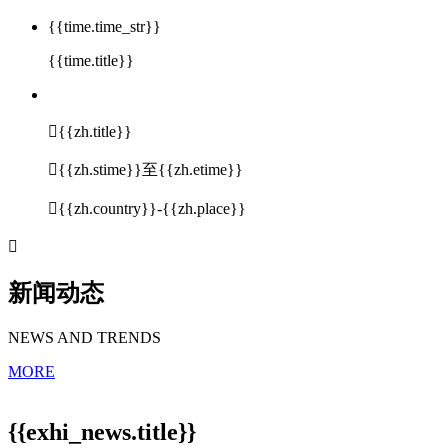
{{time.time_str}}
{{time.title}}

{{zh.title}}

{{zh.stime}}至{{zh.etime}}

{{zh.country}}-{{zh.place}}

新闻动态
NEWS AND TRENDS
MORE
{{exhi_news.title}}