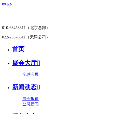
中
EN
010-63458811
（北京总部）
022-23378811
（天津公司）
首页
展会大厅

全球会展
新闻动态

展会报道
公司新闻