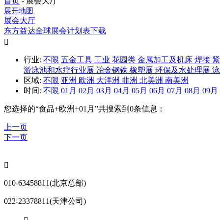
首页
-
展会大厅
展开地图
展会大厅
东方益达全球展会计划表下载

行业:
不限
五金工具
工业
花园类
金属加工及机床
焊接
游泳池和水疗行业展
冶金钢铁
橡塑展
环保及水处理展
区域:
不限
亚洲
欧洲
大洋洲
非洲
北美洲
南美洲
时间:
不限
01月
02月
03月
04月
05月
06月
07月
08月
09月
您选择的“
食品+欧洲+01月
”共搜索到0条信息：
上一页
下一页

010-63458811(北京总部)
022-23378811(天津公司)