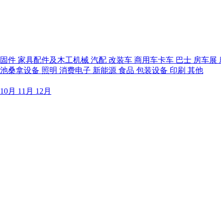
紧固件
家具配件及木工机械
汽配
改装车
商用车卡车
巴士
房车展
泳池桑拿设备
照明
消费电子
新能源
食品
包装设备
印刷
其他
10月
11月
12月