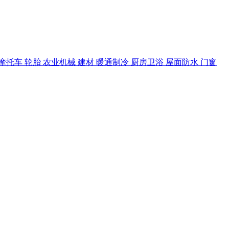
摩托车
轮胎
农业机械
建材
暖通制冷
厨房卫浴
屋面防水
门窗