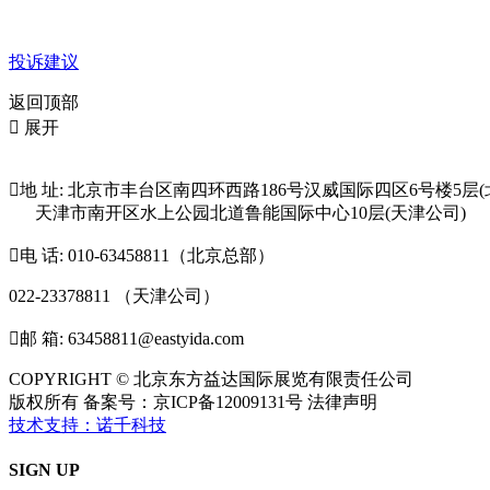
投诉建议
返回顶部

展开

地 址: 北京市丰台区南四环西路186号汉威国际四区6号楼5层(
天津市南开区水上公园北道鲁能国际中心10层(天津公司)

电 话: 010-63458811（北京总部）
022-23378811 （天津公司）

邮 箱: 63458811@eastyida.com
COPYRIGHT © 北京东方益达国际展览有限责任公司
版权所有 备案号：京ICP备12009131号 法律声明
技术支持：诺千科技
SIGN UP