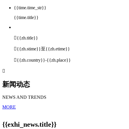
{{time.time_str}}
{{time.title}}

{{zh.title}}

{{zh.stime}}至{{zh.etime}}

{{zh.country}}-{{zh.place}}

新闻动态
NEWS AND TRENDS
MORE
{{exhi_news.title}}