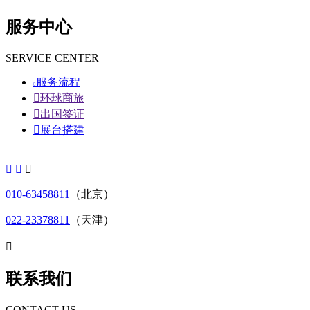
服务中心
SERVICE CENTER
服务流程


环球商旅

出国签证

展台搭建



010-63458811
（北京）
022-23378811
（天津）

联系我们
CONTACT US