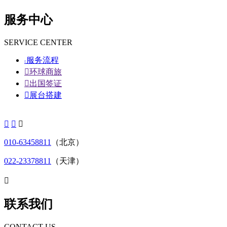
服务中心
SERVICE CENTER
服务流程


环球商旅

出国签证

展台搭建



010-63458811
（北京）
022-23378811
（天津）

联系我们
CONTACT US