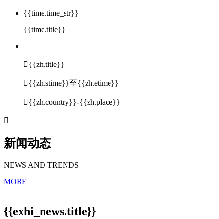
{{time.time_str}}
{{time.title}}

{{zh.title}}

{{zh.stime}}至{{zh.etime}}

{{zh.country}}-{{zh.place}}

新闻动态
NEWS AND TRENDS
MORE
{{exhi_news.title}}