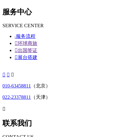
服务中心
SERVICE CENTER
服务流程


环球商旅

出国签证

展台搭建



010-63458811
（北京）
022-23378811
（天津）

联系我们
CONTACT US