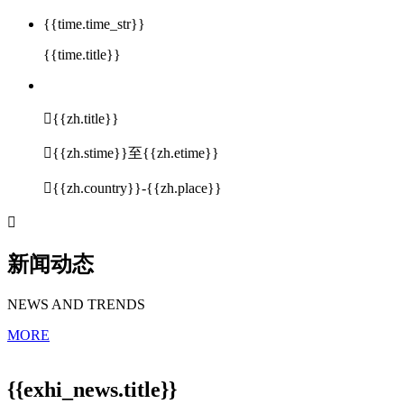
{{time.time_str}}
{{time.title}}

{{zh.title}}

{{zh.stime}}至{{zh.etime}}

{{zh.country}}-{{zh.place}}

新闻动态
NEWS AND TRENDS
MORE
{{exhi_news.title}}