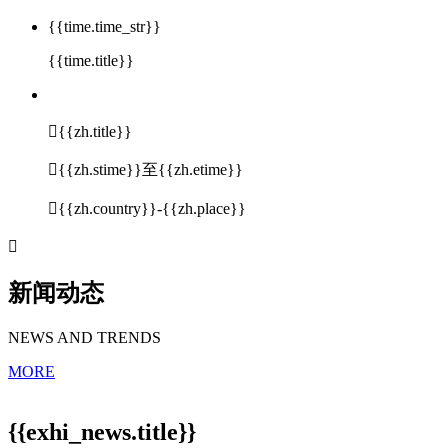
{{time.time_str}}
{{time.title}}

{{zh.title}}

{{zh.stime}}至{{zh.etime}}

{{zh.country}}-{{zh.place}}

新闻动态
NEWS AND TRENDS
MORE
{{exhi_news.title}}