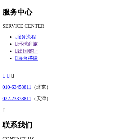
服务中心
SERVICE CENTER
服务流程


环球商旅

出国签证

展台搭建



010-63458811
（北京）
022-23378811
（天津）

联系我们
CONTACT US