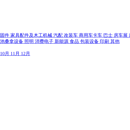
紧固件
家具配件及木工机械
汽配
改装车
商用车卡车
巴士
房车展
泳池桑拿设备
照明
消费电子
新能源
食品
包装设备
印刷
其他
10月
11月
12月