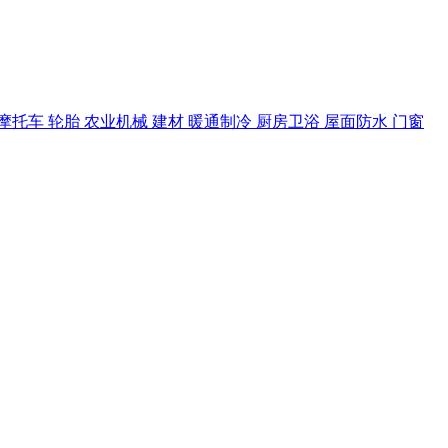
摩托车
轮胎
农业机械
建材
暖通制冷
厨房卫浴
屋面防水
门窗