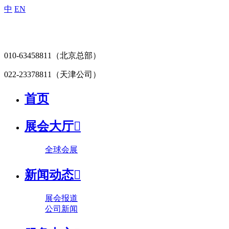
中
EN
010-63458811
（北京总部）
022-23378811
（天津公司）
首页
展会大厅

全球会展
新闻动态

展会报道
公司新闻