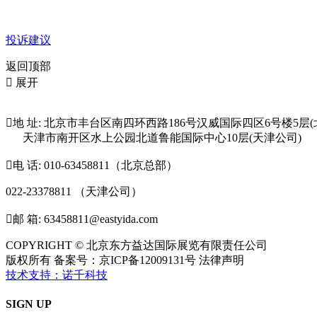
投诉建议
返回顶部

展开

地 址: 北京市丰台区南四环西路186号汉威国际四区6号楼5层(
天津市南开区水上公园北道鲁能国际中心10层(天津公司)

电 话: 010-63458811（北京总部）
022-23378811 （天津公司）

邮 箱: 63458811@eastyida.com
COPYRIGHT © 北京东方益达国际展览有限责任公司
版权所有 备案号：京ICP备12009131号 法律声明
技术支持：诺千科技
SIGN UP