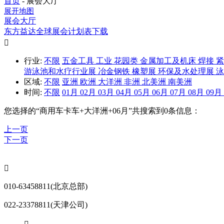
首页
-
展会大厅
展开地图
展会大厅
东方益达全球展会计划表下载

行业:
不限
五金工具
工业
花园类
金属加工及机床
焊接
游泳池和水疗行业展
冶金钢铁
橡塑展
环保及水处理展
区域:
不限
亚洲
欧洲
大洋洲
非洲
北美洲
南美洲
时间:
不限
01月
02月
03月
04月
05月
06月
07月
08月
09月
您选择的“
商用车卡车+大洋洲+06月
”共搜索到0条信息：
上一页
下一页

010-63458811(北京总部)
022-23378811(天津公司)