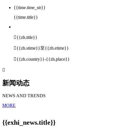
{{time.time_str}}
{{time.title}}

{{zh.title}}

{{zh.stime}}至{{zh.etime}}

{{zh.country}}-{{zh.place}}

新闻动态
NEWS AND TRENDS
MORE
{{exhi_news.title}}