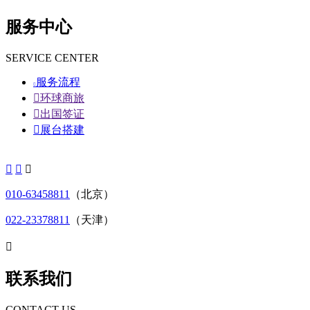
服务中心
SERVICE CENTER
服务流程


环球商旅

出国签证

展台搭建



010-63458811
（北京）
022-23378811
（天津）

联系我们
CONTACT US