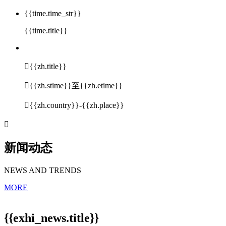
{{time.time_str}}
{{time.title}}

{{zh.title}}

{{zh.stime}}至{{zh.etime}}

{{zh.country}}-{{zh.place}}

新闻动态
NEWS AND TRENDS
MORE
{{exhi_news.title}}