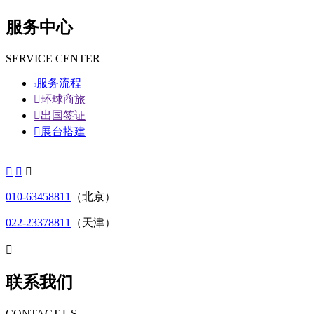
服务中心
SERVICE CENTER
服务流程


环球商旅

出国签证

展台搭建



010-63458811
（北京）
022-23378811
（天津）

联系我们
CONTACT US